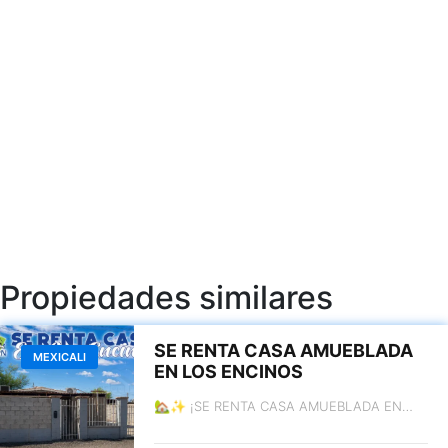
Propiedades similares
SE RENTA CASA AMUEBLADA
MEXICALI
EN LOS ENCINOS
🏡✨ ¡SE RENTA CASA AMUEBLADA EN
LOS ENCINOS! ✨🏡 📍 Acacia #36, Fracc.
Los Encinos, Mexicali, B.C. 🏠