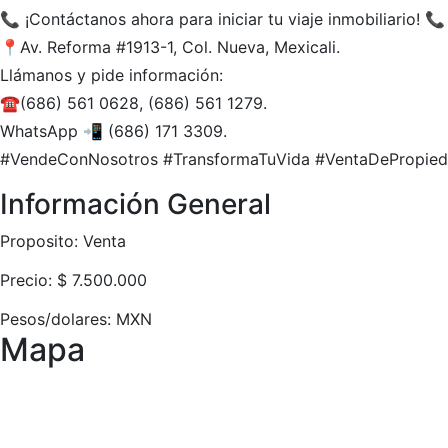
📞 ¡Contáctanos ahora para iniciar tu viaje inmobiliario! 📞
📍Av. Reforma
#1913
-1, Col. Nueva, Mexicali.
Llámanos y pide información:
☎(686) 561 0628, (686) 561 1279.
WhatsApp 📲 (686) 171 3309.
#VendeConNosotros
#TransformaTuVida
#VentaDePropie
Información General
Proposito:
Venta
Precio:
$
7.500.000
Pesos/dolares:
MXN
Mapa